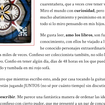
cuarentañera, que a veces cree tener 
Miro el mundo con
curiosidad
, per
mucho abatimiento y pesimismo en m
todo si lo miro pensando en mis hijos
Me gusta leer,
amo los libros
, son f
conocimiento, con ellos he viajado a 
he conocido personajes extraordinari
 miles de veces. Confieso ser coleccionista también, no sólo 
. Confio en tener algún día, días de 48 horas en los que pueda
do y tumbada en mi rojo sofá.
 que mientras escribo esto, anda por casa tocando la guitar
stán jugando JUNTOS (no sé por cuánto tiempo) sin discutir
ó
escribir
. Me parece una fantástica manera de ordenar las id
 confieso con cierto pudor, que me presenté a un par de concu