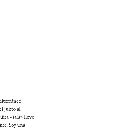
diterráneo,
í junto al
üita «salá» llevo
nte. Soy una