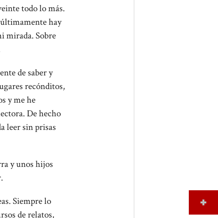
veinte todo lo más.
o últimamente hay
i mirada. Sobre
.
uente de saber y
lugares recónditos,
os y me he
lectora. De hecho
 leer sin prisas
ra y unos hijos
.
eas. Siempre lo
rsos de relatos,