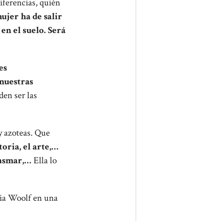
iferencias, quién
ujer ha de salir
en el suelo. Será
es
 nuestras
den ser las
 y azoteas. Que
toria, el arte,…
plasmar,…
Ella lo
inia Woolf en una