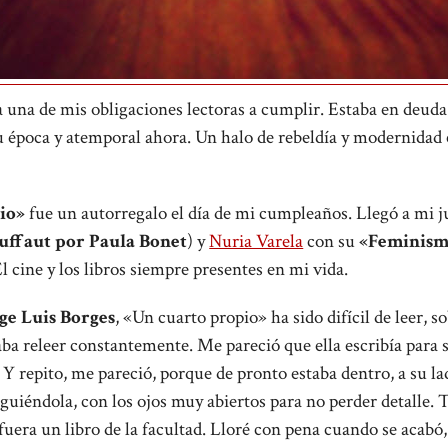
 una de mis obligaciones lectoras a cumplir. Estaba en deuda 
u época y atemporal ahora. Un halo de rebeldía y modernidad
io»
fue un autorregalo el día de mi cumpleaños. Llegó a mi 
uffaut por Paula Bonet
) y
Nuria Varela
con su
«Feminism
El cine y los libros siempre presentes en mi vida.
ge Luis Borges
, «Un cuarto propio» ha sido difícil de leer, s
aba releer constantemente. Me pareció que ella escribía para sí
 Y repito, me pareció, porque de pronto estaba dentro, a su lad
uiéndola, con los ojos muy abiertos para no perder detalle. T
 fuera un libro de la facultad. Lloré con pena cuando se acabó