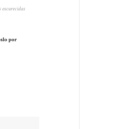
s oscurecidas
oslo por