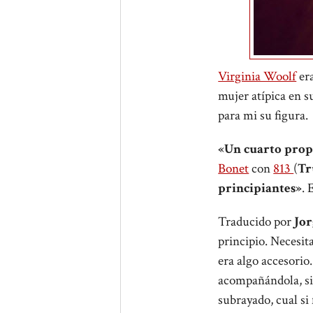
Virginia Woolf
era
mujer atípica en s
para mi su figura.
«Un cuarto prop
Bonet
con
813
(
Tr
principiantes»
. 
Traducido por
Jor
principio. Necesit
era algo accesorio.
acompañándola, sig
subrayado, cual si