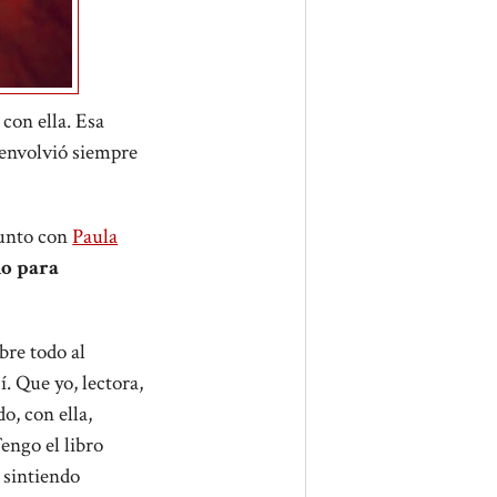
con ella. Esa
 envolvió siempre
junto con
Paula
o para
obre todo al
. Que yo, lectora,
o, con ella,
engo el libro
, sintiendo