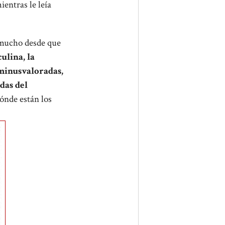
entras le leía
 mucho desde que
ulina, la
 minusvaloradas,
das del
Dónde están los